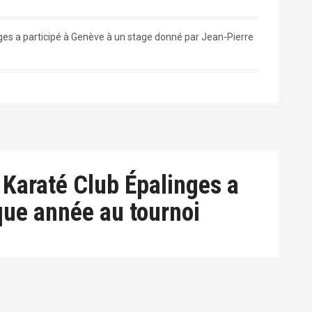
nges a participé à Genève à un stage donné par Jean-Pierre
 Karaté Club Épalinges a
ue année au tournoi
palinges a participé comme chaque année au tournoi AVFK