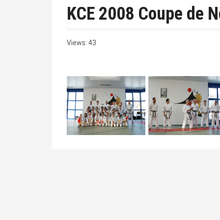
a
KCE 2008 Coupe de N
l
Views: 43