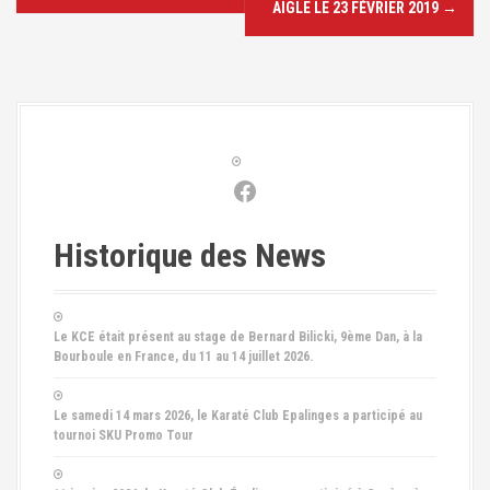
AIGLE LE 23 FÉVRIER 2019
→
i
g
a
t
Facebook
i
o
Historique des News
n
d
Le KCE était présent au stage de Bernard Bilicki, 9ème Dan, à la
Bourboule en France, du 11 au 14 juillet 2026.
e
l
Le samedi 14 mars 2026, le Karaté Club Epalinges a participé au
tournoi SKU Promo Tour
'