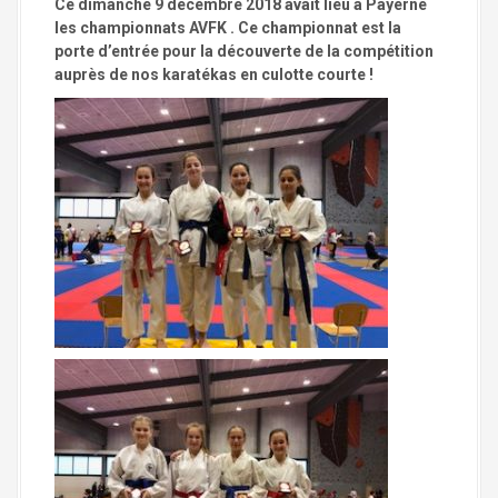
a
Ce dimanche 9 décembre 2018 avait lieu à Payerne
l
les championnats AVFK . Ce championnat est la
porte d’entrée pour la découverte de la compétition
auprès de nos karatékas en culotte courte !